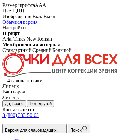
Размер шрифта
А
А
А
Цвет
Ц
Ц
Ц
Изображения
Вкл.
Выкл.
Обычная версия
Настройки
Шрифт
Arial
|
Times New Roman
Межбуквенный интервал
Стандартный
|
Средний
|
Большой
4 салона оптики:
Липецк
Ваш город:
Липецк
Да, верно
Нет, другой
Контакт-центр
8 (800) 333-50-63
Версия для слабовидящих
Поиск