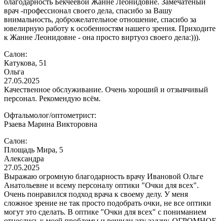
благодарность Бекчеевой Жанне Леонидовне. Замечатеный
врач -профессионал своего дела, спасибо за Вашу
внимальность, доброжелательное отношение, спасибо за
ювелирную работу к особенностям нашего зрения. Приходите
к Жанне Леонидовне - она просто виртуоз своего дела:))).
Салон:
Катукова, 51
Ольга
27.05.2025
Качественное обслуживание. Очень хороший и отзывчивый
персонал. Рекомендую всём.
Офтальмолог/оптометрист:
Рзаева Марина Викторовна
Салон:
Площадь Мира, 5
Александра
27.05.2025
Выражаю огромную благодарность врачу Ивановой Ольге
Анатольевне и всему персоналу оптики "Очки для всех".
Очень понравился подход врача к своему делу. У меня
сложное зрение не так просто подобрать очки, не все оптики
могут это сделать. В оптике "Очки для всех" с пониманием
отнеслись к моей проблемы и решили эту задачу. ОГРОМНОЕ