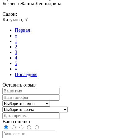
Бекчева Жанна Леонидовна
Салон:
Катукова, 51
Первая
«
1
2
3
4
5
»
Последняя
Оставить отзыв
Ваша оценка