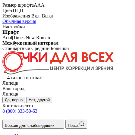
Размер шрифта
А
А
А
Цвет
Ц
Ц
Ц
Изображения
Вкл.
Выкл.
Обычная версия
Настройки
Шрифт
Arial
|
Times New Roman
Межбуквенный интервал
Стандартный
|
Средний
|
Большой
4 салона оптики:
Липецк
Ваш город:
Липецк
Да, верно
Нет, другой
Контакт-центр
8 (800) 333-50-63
Версия для слабовидящих
Поиск