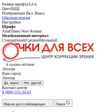
Размер шрифта
А
А
А
Цвет
Ц
Ц
Ц
Изображения
Вкл.
Выкл.
Обычная версия
Настройки
Шрифт
Arial
|
Times New Roman
Межбуквенный интервал
Стандартный
|
Средний
|
Большой
4 салона оптики:
Липецк
Ваш город:
Липецк
Да, верно
Нет, другой
Контакт-центр
8 (800) 333-50-63
Версия для слабовидящих
Поиск