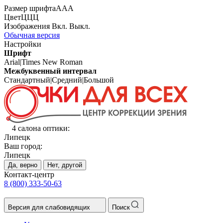
Размер шрифта
А
А
А
Цвет
Ц
Ц
Ц
Изображения
Вкл.
Выкл.
Обычная версия
Настройки
Шрифт
Arial
|
Times New Roman
Межбуквенный интервал
Стандартный
|
Средний
|
Большой
4 салона оптики:
Липецк
Ваш город:
Липецк
Да, верно
Нет, другой
Контакт-центр
8 (800) 333-50-63
Версия для слабовидящих
Поиск