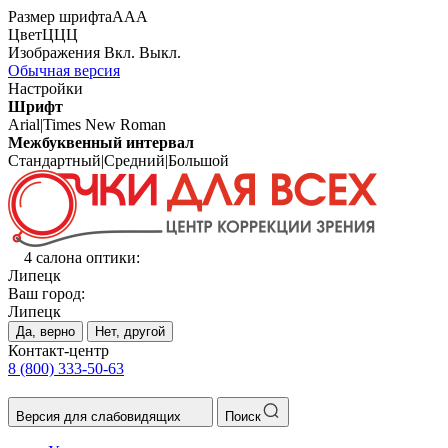
Размер шрифта
А
А
А
Цвет
Ц
Ц
Ц
Изображения
Вкл.
Выкл.
Обычная версия
Настройки
Шрифт
Arial
|
Times New Roman
Межбуквенный интервал
Стандартный
|
Средний
|
Большой
4 салона оптики:
Липецк
Ваш город:
Липецк
Да, верно
Нет, другой
Контакт-центр
8 (800) 333-50-63
Версия для слабовидящих
Поиск