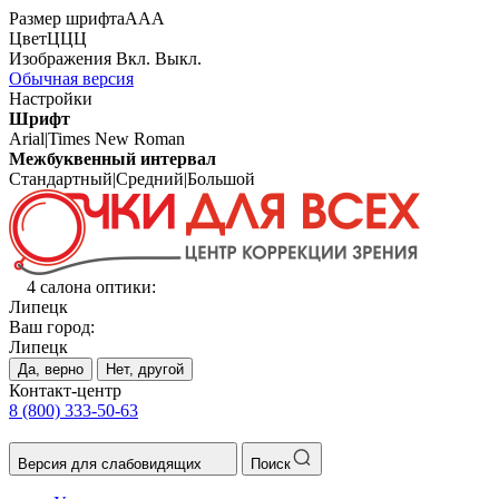
Размер шрифта
А
А
А
Цвет
Ц
Ц
Ц
Изображения
Вкл.
Выкл.
Обычная версия
Настройки
Шрифт
Arial
|
Times New Roman
Межбуквенный интервал
Стандартный
|
Средний
|
Большой
4 салона оптики:
Липецк
Ваш город:
Липецк
Да, верно
Нет, другой
Контакт-центр
8 (800) 333-50-63
Версия для слабовидящих
Поиск