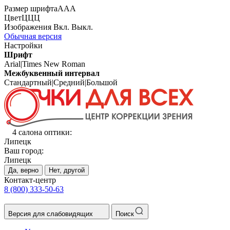
Размер шрифта
А
А
А
Цвет
Ц
Ц
Ц
Изображения
Вкл.
Выкл.
Обычная версия
Настройки
Шрифт
Arial
|
Times New Roman
Межбуквенный интервал
Стандартный
|
Средний
|
Большой
4 салона оптики:
Липецк
Ваш город:
Липецк
Да, верно
Нет, другой
Контакт-центр
8 (800) 333-50-63
Версия для слабовидящих
Поиск