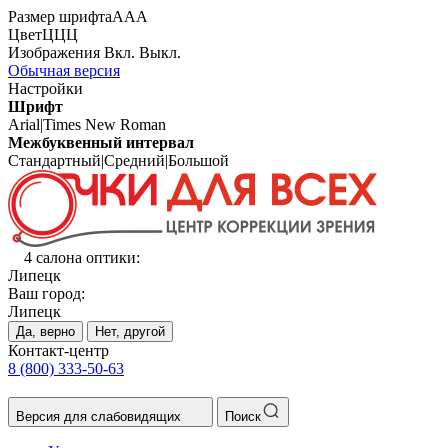
Размер шрифта
А
А
А
Цвет
Ц
Ц
Ц
Изображения
Вкл.
Выкл.
Обычная версия
Настройки
Шрифт
Arial
|
Times New Roman
Межбуквенный интервал
Стандартный
|
Средний
|
Большой
4 салона оптики:
Липецк
Ваш город:
Липецк
Да, верно
Нет, другой
Контакт-центр
8 (800) 333-50-63
Версия для слабовидящих
Поиск