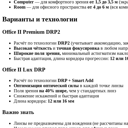
Computer
— для комфортного зрения
от 1,5 до 3,5 м
(экра
Room
— для офисного пространства
от 4 до 6 м
(вся комн
Варианты и технологии
Office II Premium DRP2
Расчёт по технологии
DRP2
(учитывает аккомодацию, зак
Высокая чёткость
и
точная фокусировка
в любом напр
Широкие поля зрения,
минимальный астигматизм накл
Быстрая адаптация, длина коридора прогрессии:
12 или 1
Office II Lux DRP
Расчёт по технологии
DRP + Smart Add
Оптимизация оптической силы
в каждой точке линзы
Поля зрения
на 40% шире,
чем у стандартных линз
Снижение искажений и быстрая адаптация
Длина коридора:
12 или 16 мм
Важно знать
Линзы не предназначены для вождения (не рассчитаны 