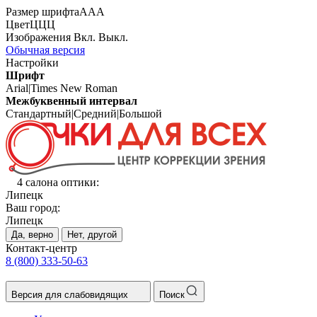
Размер шрифта
А
А
А
Цвет
Ц
Ц
Ц
Изображения
Вкл.
Выкл.
Обычная версия
Настройки
Шрифт
Arial
|
Times New Roman
Межбуквенный интервал
Стандартный
|
Средний
|
Большой
4 салона оптики:
Липецк
Ваш город:
Липецк
Да, верно
Нет, другой
Контакт-центр
8 (800) 333-50-63
Версия для слабовидящих
Поиск