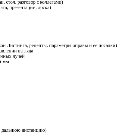
н, стол, разговор с коллегами)
ата, презентации, доска)
он Листинга, рецепты, параметры оправы и её посадки)
авлении взгляда
онных лучей
6 мм
на дальнюю дистанцию)