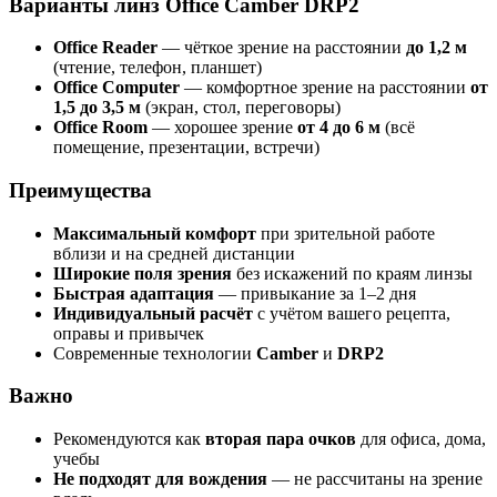
Варианты линз Office Camber DRP2
Office Reader
— чёткое зрение на расстоянии
до 1,2 м
(чтение, телефон, планшет)
Office Computer
— комфортное зрение на расстоянии
от
1,5 до 3,5 м
(экран, стол, переговоры)
Office Room
— хорошее зрение
от 4 до 6 м
(всё
помещение, презентации, встречи)
Преимущества
Максимальный комфорт
при зрительной работе
вблизи и на средней дистанции
Широкие поля зрения
без искажений по краям линзы
Быстрая адаптация
— привыкание за 1–2 дня
Индивидуальный расчёт
с учётом вашего рецепта,
оправы и привычек
Современные технологии
Camber
и
DRP2
Важно
Рекомендуются как
вторая пара очков
для офиса, дома,
учебы
Не подходят для вождения
— не рассчитаны на зрение