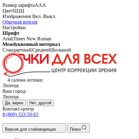
Размер шрифта
А
А
А
Цвет
Ц
Ц
Ц
Изображения
Вкл.
Выкл.
Обычная версия
Настройки
Шрифт
Arial
|
Times New Roman
Межбуквенный интервал
Стандартный
|
Средний
|
Большой
4 салона оптики:
Липецк
Ваш город:
Липецк
Да, верно
Нет, другой
Контакт-центр
8 (800) 333-50-63
Версия для слабовидящих
Поиск