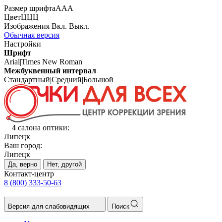
Размер шрифта
А
А
А
Цвет
Ц
Ц
Ц
Изображения
Вкл.
Выкл.
Обычная версия
Настройки
Шрифт
Arial
|
Times New Roman
Межбуквенный интервал
Стандартный
|
Средний
|
Большой
4 салона оптики:
Липецк
Ваш город:
Липецк
Да, верно
Нет, другой
Контакт-центр
8 (800) 333-50-63
Версия для слабовидящих
Поиск