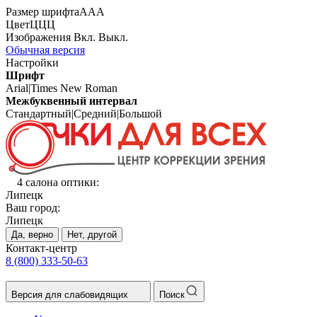
Размер шрифта
А
А
А
Цвет
Ц
Ц
Ц
Изображения
Вкл.
Выкл.
Обычная версия
Настройки
Шрифт
Arial
|
Times New Roman
Межбуквенный интервал
Стандартный
|
Средний
|
Большой
4 салона оптики:
Липецк
Ваш город:
Липецк
Да, верно
Нет, другой
Контакт-центр
8 (800) 333-50-63
Версия для слабовидящих
Поиск