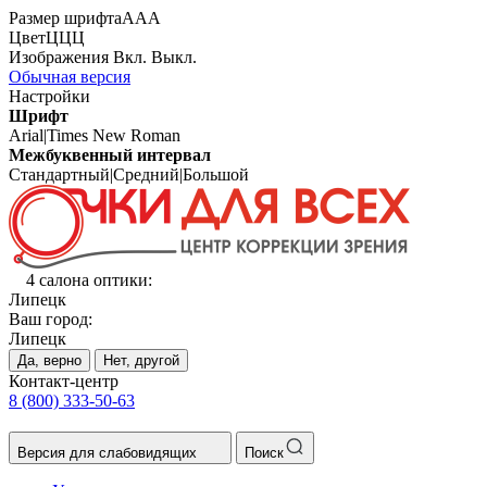
Размер шрифта
А
А
А
Цвет
Ц
Ц
Ц
Изображения
Вкл.
Выкл.
Обычная версия
Настройки
Шрифт
Arial
|
Times New Roman
Межбуквенный интервал
Стандартный
|
Средний
|
Большой
4 салона оптики:
Липецк
Ваш город:
Липецк
Да, верно
Нет, другой
Контакт-центр
8 (800) 333-50-63
Версия для слабовидящих
Поиск