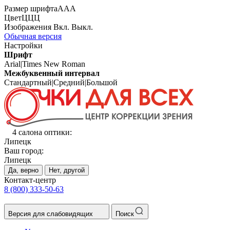
Размер шрифта
А
А
А
Цвет
Ц
Ц
Ц
Изображения
Вкл.
Выкл.
Обычная версия
Настройки
Шрифт
Arial
|
Times New Roman
Межбуквенный интервал
Стандартный
|
Средний
|
Большой
4 салона оптики:
Липецк
Ваш город:
Липецк
Да, верно
Нет, другой
Контакт-центр
8 (800) 333-50-63
Версия для слабовидящих
Поиск