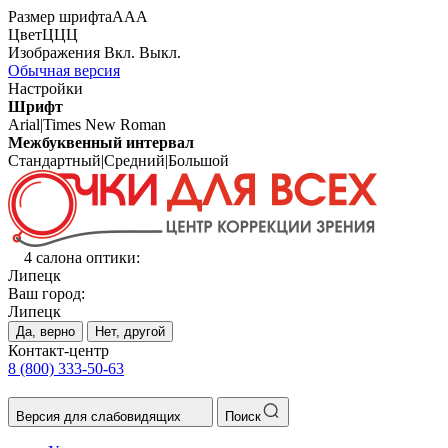
Размер шрифта
А
А
А
Цвет
Ц
Ц
Ц
Изображения
Вкл.
Выкл.
Обычная версия
Настройки
Шрифт
Arial
|
Times New Roman
Межбуквенный интервал
Стандартный
|
Средний
|
Большой
4 салона оптики:
Липецк
Ваш город:
Липецк
Да, верно
Нет, другой
Контакт-центр
8 (800) 333-50-63
Версия для слабовидящих
Поиск