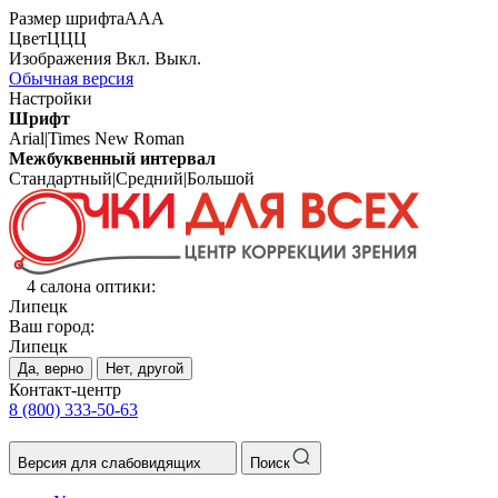
Размер шрифта
А
А
А
Цвет
Ц
Ц
Ц
Изображения
Вкл.
Выкл.
Обычная версия
Настройки
Шрифт
Arial
|
Times New Roman
Межбуквенный интервал
Стандартный
|
Средний
|
Большой
4 салона оптики:
Липецк
Ваш город:
Липецк
Да, верно
Нет, другой
Контакт-центр
8 (800) 333-50-63
Версия для слабовидящих
Поиск