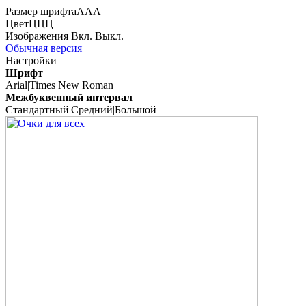
Размер шрифта
А
А
А
Цвет
Ц
Ц
Ц
Изображения
Вкл.
Выкл.
Обычная версия
Настройки
Шрифт
Arial
|
Times New Roman
Межбуквенный интервал
Стандартный
|
Средний
|
Большой