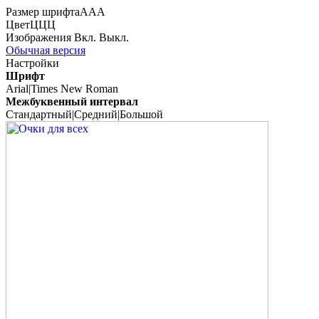
Размер шрифта
А
А
А
Цвет
Ц
Ц
Ц
Изображения
Вкл.
Выкл.
Обычная версия
Настройки
Шрифт
Arial
|
Times New Roman
Межбуквенный интервал
Стандартный
|
Средний
|
Большой