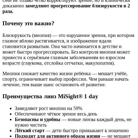
Они не только чётко корректируют зрение, но и клинически
доказанно
замедляют прогрессирование близорукости в 2
раза.
Почему это важно?
Близорукость (миопия) — это нарушение зрения, при котором
глазное яблоко растягивается, и изображение вдали
становится размытым. Она часто начинается в детстве и
может быстро прогрессировать. Без контроля миопия может
привести к серьёзным глазным заболеваниям во взрослом
возрасте (глаукома, отслойка сетчатки, макулопатия).
Миопия снижает качество жизни ребёнка — мешает учёбе,
спорту, ограничивает выбор профессии. Чем раньше начать
лечение, тем выше шанс остановить её развитие.
Преимущества линз MiSight® 1 day
Замедляют рост миопии на 59%
Обеспечивают чёткое зрение весь день
Безопасны и удобны
— новые линзы каждый день, не
нужно чистить
Лёгкий старт
— дети быстро привыкают к ношению
Подходят для активного образа жизни
— не мешают