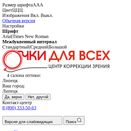
Размер шрифта
А
А
А
Цвет
Ц
Ц
Ц
Изображения
Вкл.
Выкл.
Обычная версия
Настройки
Шрифт
Arial
|
Times New Roman
Межбуквенный интервал
Стандартный
|
Средний
|
Большой
4 салона оптики:
Липецк
Ваш город:
Липецк
Да, верно
Нет, другой
Контакт-центр
8 (800) 333-50-63
Версия для слабовидящих
Поиск