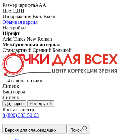
Размер шрифта
А
А
А
Цвет
Ц
Ц
Ц
Изображения
Вкл.
Выкл.
Обычная версия
Настройки
Шрифт
Arial
|
Times New Roman
Межбуквенный интервал
Стандартный
|
Средний
|
Большой
4 салона оптики:
Липецк
Ваш город:
Липецк
Да, верно
Нет, другой
Контакт-центр
8 (800) 333-50-63
Версия для слабовидящих
Поиск