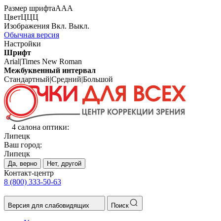
Размер шрифта
А
А
А
Цвет
Ц
Ц
Ц
Изображения
Вкл.
Выкл.
Обычная версия
Настройки
Шрифт
Arial
|
Times New Roman
Межбуквенный интервал
Стандартный
|
Средний
|
Большой
4 салона оптики:
Липецк
Ваш город:
Липецк
Да, верно
Нет, другой
Контакт-центр
8 (800) 333-50-63
Версия для слабовидящих
Поиск