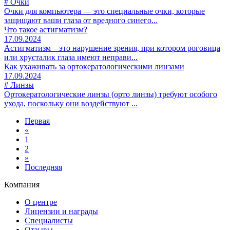
# Очки
Очки для компьютера — это специальные очки, которые
защищают ваши глаза от вредного синего...
Что такое астигматизм?
17.09.2024
Астигматизм – это нарушение зрения, при котором роговица
или хрусталик глаза имеют неправи...
Как ухаживать за ортокератологическими линзами
17.09.2024
# Линзы
Ортокератологические линзы (орто линзы) требуют особого
ухода, поскольку они воздействуют ...
Первая
«
1
2
»
Последняя
Компания
О центре
Лицензии и награды
Специалисты
Отзывы