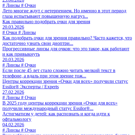
# Линзы # Очки
Лето многие ждут с нетерпением. Но именно в этот период
глаза испытывают повышенную нагруз...
Как правильно подобрать очки для зрения
20.03.2026
# Очки # Линзы
Как подобрать очки для зрения правильно? Часто кажется, что
достаточно узнать свои диоптри...
Прогрессивные линзы для очков: что это такое, как работают
и как привыкнуть
20.03.2026
# Линзы # Очки
Если после 45 лет стало сложно читать мелкий текст в
телефоне, а вдаль при этом зрение тож...
Центры коррекции зрения «Очки для всех» получили статус
Essilor® Эксперты / Experts
27.02.2026
# Линзы # Очки
В 2025 году центры коррекции зрения «Очки для всех»
получили международный статус Essilor®...
Астигматизм у детей: как распознать и когда идти к
офтальмологу
04.02.2026
# Линзы # Очки