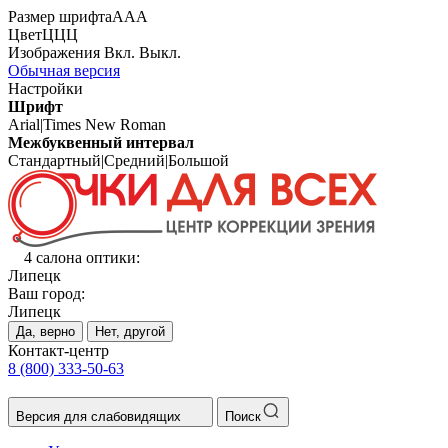
Размер шрифта
А
А
А
Цвет
Ц
Ц
Ц
Изображения
Вкл.
Выкл.
Обычная версия
Настройки
Шрифт
Arial
|
Times New Roman
Межбуквенный интервал
Стандартный
|
Средний
|
Большой
4 салона оптики:
Липецк
Ваш город:
Липецк
Да, верно
Нет, другой
Контакт-центр
8 (800) 333-50-63
Версия для слабовидящих
Поиск